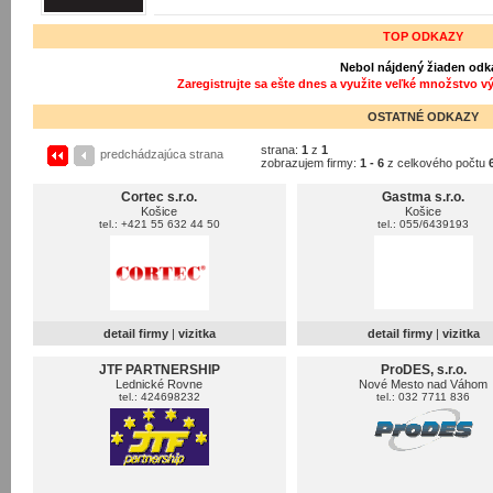
TOP ODKAZY
Nebol nájdený žiaden odk
Zaregistrujte sa ešte dnes a využite veľké množstvo v
OSTATNÉ ODKAZY
strana:
1
z
1
predchádzajúca strana
zobrazujem firmy:
1 - 6
z celkového počtu
Cortec s.r.o.
Gastma s.r.o.
Košice
Košice
tel.: +421 55 632 44 50
tel.: 055/6439193
detail firmy
|
vizitka
detail firmy
|
vizitka
JTF PARTNERSHIP
ProDES, s.r.o.
Lednické Rovne
Nové Mesto nad Váhom
tel.: 424698232
tel.: 032 7711 836