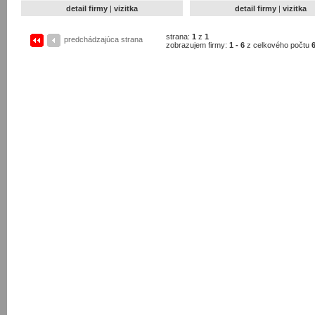
detail firmy
|
vizitka
detail firmy
|
vizitka
strana:
1
z
1
predchádzajúca strana
zobrazujem firmy:
1 - 6
z celkového počtu