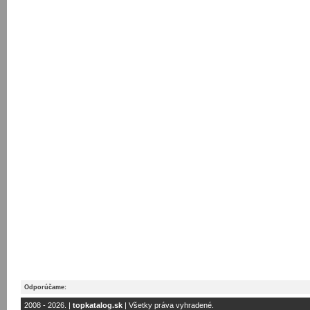
Odporúčame:
2008 - 2026. |
topkatalog.sk
| Všetky práva vyhradené.