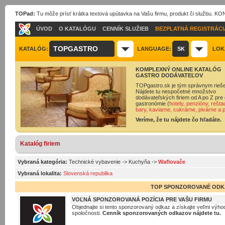
TOPad:
Tu môže prísť krátka textová upútavka na Vašu firmu, produkt či službu. 
ÚVOD
O KATALÓGU
CENNÍK SLUŽIEB
BEZPLATNÁ REGISTRÁCI
TOPGASTRO
KATALÓG:
LANGUAGE:
SK
LOK
KOMPLEXNÝ ONLINE KATALÓG
GASTRO DODÁVATEĽOV
TOPgastro.sk je tým správnym rieš
Nájdete tu nespočetné množstvo
dodávateľských firiem od A po Z pre 
gastronómie (
hotely, penzióny, rešta
bary, kaviarne, cukrárne, pivárne a 
Veríme, že tu nájdete čo hľadáte.
Katalóg firiem
Vybraná kategória:
Technické vybavenie
->
Kuchyňa
->
Waflovače
Vybraná lokalita:
Slovenská republika
TOP SPONZOROVANÉ ODK
VOĽNÁ SPONZOROVANÁ POZÍCIA PRE VAŠU FIRMU
Objednajte si tento sponzorovaný odkaz a získajte veľmi výhod
spoločnosti.
Cenník sponzorovaných odkazov nájdete tu.