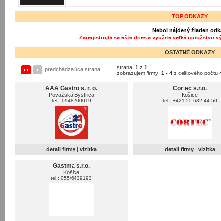
TOP ODKAZY
Nebol nájdený žiaden odk
Zaregistrujte sa ešte dnes a využite veľké množstvo v
OSTATNÉ ODKAZY
strana:
1
z
1
predchádzajúca strana
zobrazujem firmy:
1 - 4
z celkového počtu
AAA Gastro s. r. o.
Cortec s.r.o.
Považská Bystrica
Košice
tel.: 0948200019
tel.: +421 55 632 44 50
detail firmy
|
vizitka
detail firmy
|
vizitka
Gastma s.r.o.
Košice
tel.: 055/6439193