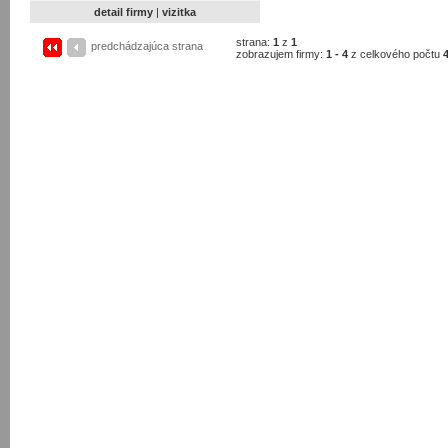
detail firmy
|
vizitka
strana:
1
z
1
predchádzajúca strana
zobrazujem firmy:
1 - 4
z celkového počtu