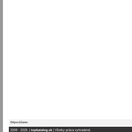
Odporúčame:
2008 - 2026. |
topkatalog.sk
| Všetky práva vyhradené.