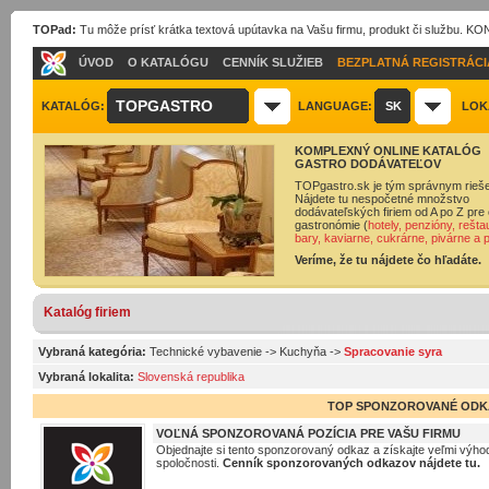
TOPad:
Tu môže prísť krátka textová upútavka na Vašu firmu, produkt či službu. 
ÚVOD
O KATALÓGU
CENNÍK SLUŽIEB
BEZPLATNÁ REGISTRÁCI
TOPGASTRO
KATALÓG:
LANGUAGE:
SK
LOK
KOMPLEXNÝ ONLINE KATALÓG
GASTRO DODÁVATEĽOV
TOPgastro.sk je tým správnym rieš
Nájdete tu nespočetné množstvo
dodávateľských firiem od A po Z pre 
gastronómie (
hotely, penzióny, rešta
bary, kaviarne, cukrárne, pivárne a 
Veríme, že tu nájdete čo hľadáte.
Katalóg firiem
Vybraná kategória:
Technické vybavenie
->
Kuchyňa
->
Spracovanie syra
Vybraná lokalita:
Slovenská republika
TOP SPONZOROVANÉ ODK
VOĽNÁ SPONZOROVANÁ POZÍCIA PRE VAŠU FIRMU
Objednajte si tento sponzorovaný odkaz a získajte veľmi výhod
spoločnosti.
Cenník sponzorovaných odkazov nájdete tu.