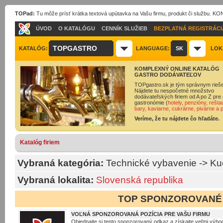
TOPad:
Tu môže prísť krátka textová upútavka na Vašu firmu, produkt či službu. 
ÚVOD
O KATALÓGU
CENNÍK SLUŽIEB
BEZPLATNÁ REGISTRÁCI
TOPGASTRO
KATALÓG:
LANGUAGE:
SK
LOK
KOMPLEXNÝ ONLINE KATALÓG
GASTRO DODÁVATEĽOV
TOPgastro.sk je tým správnym rieš
Nájdete tu nespočetné množstvo
dodávateľských firiem od A po Z pre 
gastronómie (
hotely, penzióny, rešta
bary, kaviarne, cukrárne, pivárne a 
Veríme, že tu nájdete čo hľadáte.
Katalóg firiem
Vybraná kategória:
Technické vybavenie
->
Ku
Vybraná lokalita:
Slovenská republika
TOP SPONZOROVANÉ
VOĽNÁ SPONZOROVANÁ POZÍCIA PRE VAŠU FIRMU
Objednajte si tento sponzorovaný odkaz a získajte veľmi výhod