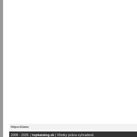
Odporúčame:
2008 - 2026. |
topkatalog.sk
| Všetky práva vyhradené.