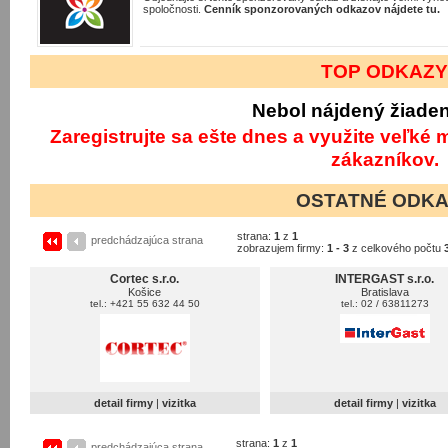
spoločnosti.
Cenník sponzorovaných odkazov nájdete tu.
TOP ODKAZ
Nebol nájdený žiade
Zaregistrujte sa ešte dnes a využite veľké
zákazníkov.
OSTATNÉ ODK
strana:
1
z
1
predchádzajúca strana
zobrazujem firmy:
1 - 3
z celkového počtu
Cortec s.r.o.
INTERGAST s.r.o.
Košice
Bratislava
tel.: +421 55 632 44 50
tel.: 02 / 63811273
detail firmy
|
vizitka
detail firmy
|
vizitka
strana:
1
z
1
predchádzajúca strana