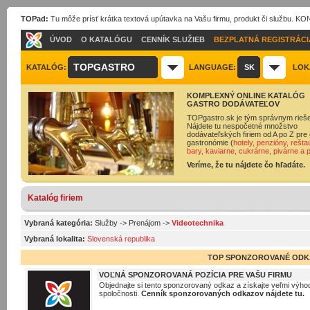
TOPad:
Tu môže prísť krátka textová upútavka na Vašu firmu, produkt či službu. 
ÚVOD
O KATALÓGU
CENNÍK SLUŽIEB
BEZPLATNÁ REGISTRÁCI
TOPGASTRO
KATALÓG:
LANGUAGE:
SK
LOK
KOMPLEXNÝ ONLINE KATALÓG
GASTRO DODÁVATEĽOV
TOPgastro.sk je tým správnym rieš
Nájdete tu nespočetné množstvo
dodávateľských firiem od A po Z pre 
gastronómie (
hotely, penzióny, rešta
bary, kaviarne, cukrárne, pivárne a 
Veríme, že tu nájdete čo hľadáte.
Katalóg firiem
Vybraná kategória:
Služby
->
Prenájom
->
Videotechnika
Vybraná lokalita:
Slovenská republika
TOP SPONZOROVANÉ ODK
VOĽNÁ SPONZOROVANÁ POZÍCIA PRE VAŠU FIRMU
Objednajte si tento sponzorovaný odkaz a získajte veľmi výhod
spoločnosti.
Cenník sponzorovaných odkazov nájdete tu.