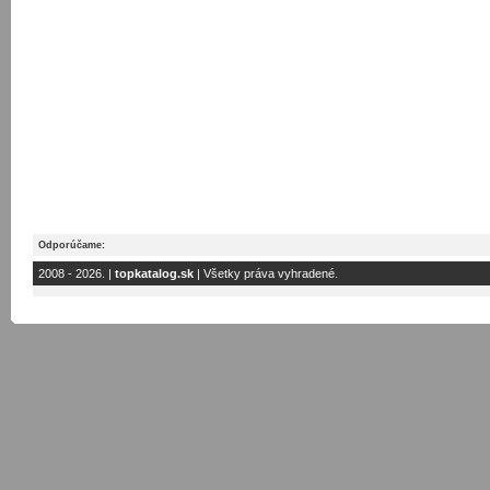
Odporúčame:
2008 - 2026. |
topkatalog.sk
| Všetky práva vyhradené.