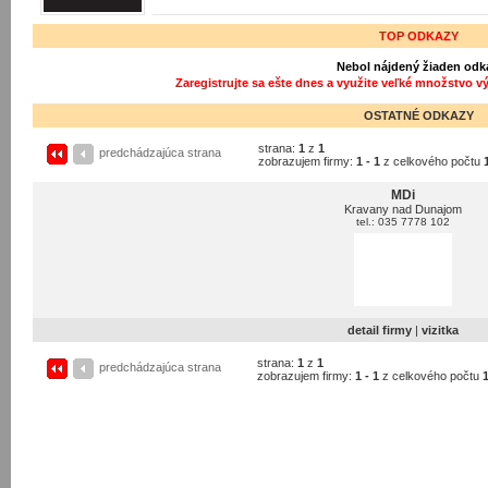
TOP ODKAZY
Nebol nájdený žiaden odk
Zaregistrujte sa ešte dnes a využite veľké množstvo v
OSTATNÉ ODKAZY
strana:
1
z
1
predchádzajúca strana
zobrazujem firmy:
1 - 1
z celkového počtu
MDi
Kravany nad Dunajom
tel.: 035 7778 102
detail firmy
|
vizitka
strana:
1
z
1
predchádzajúca strana
zobrazujem firmy:
1 - 1
z celkového počtu