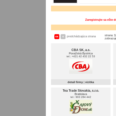
Zaregistrujte sa ešte 
strana:
1
predchádzajúca strana
zobrazuj
CBA SK, a.s.
Považská Bystrica
tel.: +421 42 432 22 53
detail firmy
|
vizitka
Tea Trade Slovakia, s.r.o.
Bratislava
tel.: 903 284 442