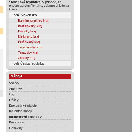
Slovenská republika
. V prípade, že
chcete upresniť lokalitu, vyberte si jeden z
krajov:
celé Slovensko
Banskobystrický kraj
Bratislavský kraj
Košický kraj
Nitriansky kraj
Prešovský kraj
Trenčiansky kraj
Trnavsky kraj
Žilinský kraj
celá Česká republika
Nápoje
Všetky
Aperitívy
Čaj
Džúsy
Energetické nápoje
Instantné nápoje
Internetové obchody
Káva a čaj
Liehoviny