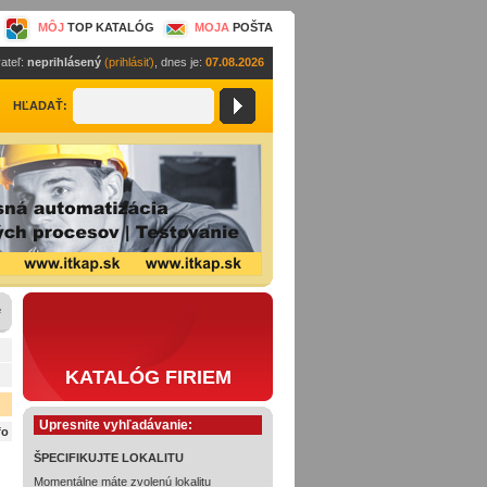
MÔJ
TOP KATALÓG
MOJA
POŠTA
ateľ:
neprihlásený
(prihlásiť)
, dnes je:
07.08.2026
HĽADAŤ:
e
KATALÓG FIRIEM
Upresnite vyhľadávanie:
fo
ŠPECIFIKUJTE LOKALITU
Momentálne máte zvolenú lokalitu