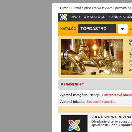
TOPad:
Tu môže prísť krátka textová upútavka na
ÚVOD
O KATALÓGU
CENNÍK SLUŽ
TOPGASTRO
KATALÓG:
L
K
G
TO
Ná
do
ga
ba
Ve
Katalóg firiem
Vybraná kategória:
Nápoje
->
Internetové obch
Vybraná lokalita:
Slovenská republika
VOĽNÁ SPONZOROVANÁ P
Objednajte si tento sponzor
spoločnosti.
Cenník sponzo