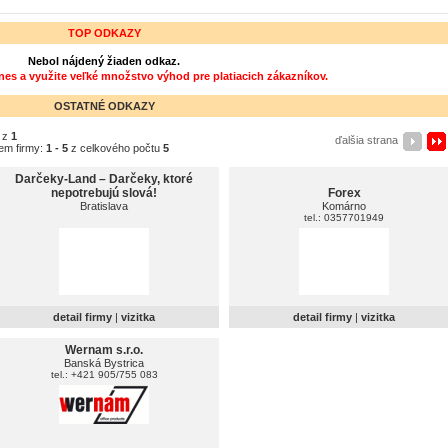
TOP ODKAZY
Nebol nájdený žiaden odkaz.
dnes a využite veľké množstvo výhod pre platiacich zákazníkov.
OSTATNÉ ODKAZY
z
1
ďalšia strana
em firmy:
1 - 5
z celkového počtu
5
Darčeky-Land – Darčeky, ktoré
nepotrebujú slová!
Forex
Bratislava
Komárno
tel.: 0357701949
detail firmy
|
vizitka
detail firmy
|
vizitka
Wernam s.r.o.
Banská Bystrica
tel.: +421 905/755 083