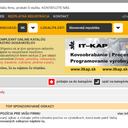
 Vašu firmu, produkt či službu. KONTATUJTE NÁS.
IEB
BEZPLATNÁ REGISTRÁCIA
KONTAKT
užív
ANGUAGE:
SK
LOKALITA DÁT:
Slovenská republika
OMPLEXNÝ ONLINE KATALÓG
ASTRO DODÁVATEĽOV
Pgastro.sk je tým správnym riešením.
jdete tu nespočetné množstvo
dávateľských firiem od A po Z pre oblasť
stronómie (
hotely, penzióny, reštaurácie,
ry, kaviarne, cukrárne, pivárne a pod.
).
ríme, že tu nájdete čo hľadáte.
pridajte sa do kategórie
späť na kategóri
ody
TOP SPONZOROVANÉ ODKAZY
OZÍCIA PRE VAŠU FIRMU
viac in
ovaný odkaz a získajte veľmi výhodnú pozíciu vo výsledkoch, ktorá bude patriť Vašej
rovaných odkazov nájdete tu.