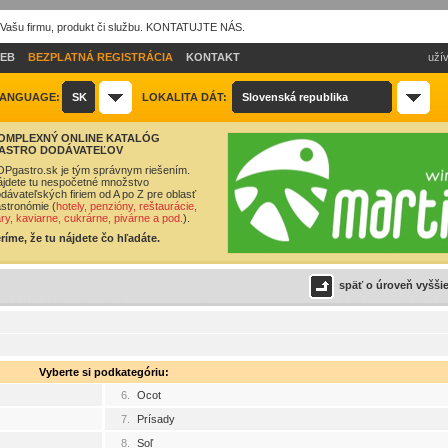
 Vašu firmu, produkt či službu. KONTATUJTE NÁS.
IEB
BEZPLATNÁ REGISTRÁCIA
KONTAKT
užív
ANGUAGE:
SK
LOKALITA DÁT:
Slovenská republika
OMPLEXNÝ ONLINE KATALÓG
ASTRO DODÁVATEĽOV
Pgastro.sk je tým správnym riešením.
jdete tu nespočetné množstvo
dávateľských firiem od A po Z pre oblasť
stronómie (
hotely, penzióny, reštaurácie,
ry, kaviarne, cukrárne, pivárne a pod.
).
ríme, že tu nájdete čo hľadáte.
späť o úroveň vyšši
Vyberte si podkategóriu:
6.
Ocot
7.
Prísady
8.
Soľ