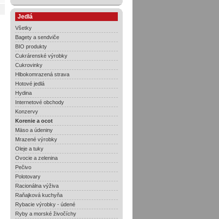
Jedlá
Všetky
Bagety a sendviče
BIO produkty
Cukrárenské výrobky
Cukrovinky
Hlbokomrazená strava
Hotové jedlá
Hydina
Internetové obchody
Konzervy
Korenie a ocot
Mäso a údeniny
Mrazené výrobky
Oleje a tuky
Ovocie a zelenina
Pečivo
Polotovary
Racionálna výživa
Raňajková kuchyňa
Rybacie výrobky - údené
Ryby a morské živočíchy