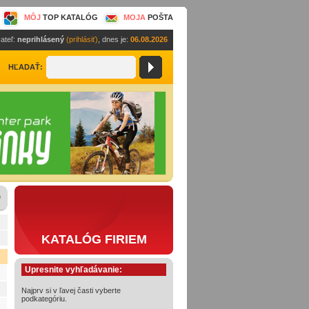
MÔJ
TOP KATALÓG
MOJA
POŠTA
ateľ:
neprihlásený
(prihlásiť)
, dnes je:
06.08.2026
HĽADAŤ:
e
KATALÓG FIRIEM
Upresnite vyhľadávanie:
Najprv si v ľavej časti vyberte
podkategóriu.