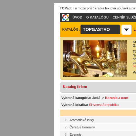
TOPad:
Tu môže prísť krátka textová upútavka na
ÚVOD
O KATALÓGU
CENNÍK SLUŽ
TOPGASTRO
KATALÓG:
L
K
G
TO
Ná
do
ga
ba
Ve
Katalóg firiem
Vybraná kategória:
Jedlá
->
Korenie a ocot
Vybraná lokalita:
Slovenská republika
1.
Aromatické látky
2.
Čerstvé koreniny
3.
Esencie