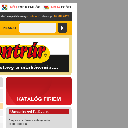
MÔJ
TOP KATALÓG
MOJA
POŠTA
ateľ:
neprihlásený
(prihlásiť)
, dnes je:
07.08.2026
HĽADAŤ:
e
KATALÓG FIRIEM
Upresnite vyhľadávanie:
Najprv si v ľavej časti vyberte
podkategóriu.