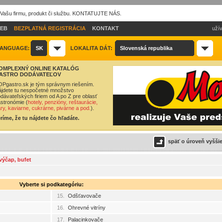
 Vašu firmu, produkt či službu. KONTATUJTE NÁS.
IEB
BEZPLATNÁ REGISTRÁCIA
KONTAKT
užív
ANGUAGE:
SK
LOKALITA DÁT:
Slovenská republika
OMPLEXNÝ ONLINE KATALÓG
ASTRO DODÁVATEĽOV
Pgastro.sk je tým správnym riešením.
jdete tu nespočetné množstvo
dávateľských firiem od A po Z pre oblasť
stronómie (
hotely, penzióny, reštaurácie,
ry, kaviarne, cukrárne, pivárne a pod.
).
ríme, že tu nájdete čo hľadáte.
späť o úroveň vyšši
 výčap, bufet
Vyberte si podkategóriu:
15.
Odšťavovače
16.
Ohrevné vitríny
17.
Palacinkovače