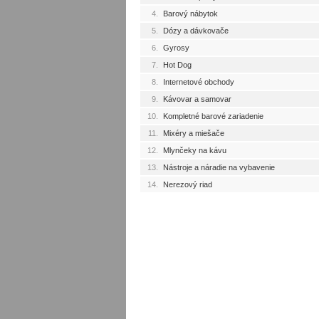
4.
Barový nábytok
5.
Dózy a dávkovače
6.
Gyrosy
7.
Hot Dog
8.
Internetové obchody
9.
Kávovar a samovar
10.
Kompletné barové zariadenie
11.
Mixéry a miešače
12.
Mlynčeky na kávu
13.
Nástroje a náradie na vybavenie
14.
Nerezový riad