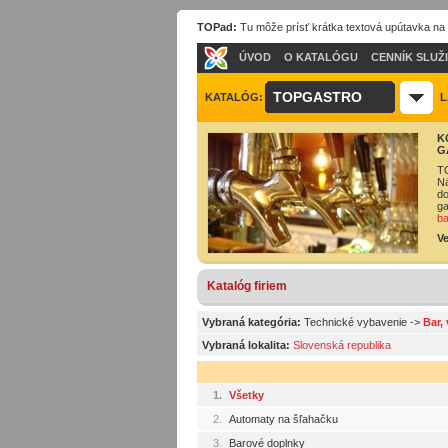
TOPad:
Tu môže prísť krátka textová upútavka na
ÚVOD
O KATALÓGU
CENNÍK SLUŽ
TOPGASTRO
KATALÓG:
L
K
G
TO
Ná
do
ga
ba
Ve
Katalóg firiem
Vybraná kategória:
Technické vybavenie
->
Bar,
Vybraná lokalita:
Slovenská republika
1.
Všetky
2.
Automaty na šľahačku
3.
Barové doplnky