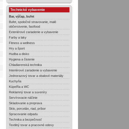
Technické vybavenie
Bar, výčap, bufet
Bufet, spoločné stravovanie, malé
občerstvenie, fastfood
Exteriérové zariadenie a vybavenie
Farby a laky
Fitness a wellness
Hry a šport
Hudba a disko
Hygiena a čistenie
Chladiarenská technika
Interiérové zariadenie a vybavenie
Jednorazový tovar a obalové materiály
Kuchyňa
Kúpeľňa a WC
Reklamný tovar a suveníry
Servírovacie náčinie
Skladovanie a preprava
Sklo, porcelán, riad, príbor
Spracovanie odpadu
Technika a bezpečnosť
Textilný tovar a pracovné odevy