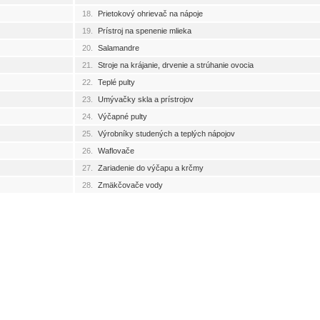
18.
Prietokový ohrievač na nápoje
19.
Prístroj na spenenie mlieka
20.
Salamandre
21.
Stroje na krájanie, drvenie a strúhanie ovocia
22.
Teplé pulty
23.
Umývačky skla a prístrojov
24.
Výčapné pulty
25.
Výrobníky studených a teplých nápojov
26.
Waflovače
27.
Zariadenie do výčapu a krčmy
28.
Zmäkčovače vody