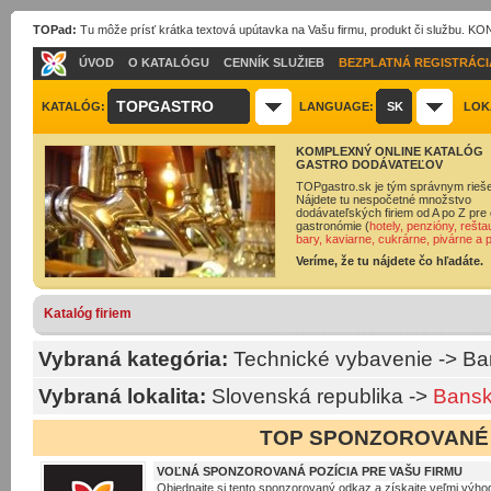
TOPad:
Tu môže prísť krátka textová upútavka na Vašu firmu, produkt či službu. 
ÚVOD
O KATALÓGU
CENNÍK SLUŽIEB
BEZPLATNÁ REGISTRÁCI
TOPGASTRO
KATALÓG:
LANGUAGE:
SK
LOK
KOMPLEXNÝ ONLINE KATALÓG
GASTRO DODÁVATEĽOV
TOPgastro.sk je tým správnym rieš
Nájdete tu nespočetné množstvo
dodávateľských firiem od A po Z pre 
gastronómie (
hotely, penzióny, rešta
bary, kaviarne, cukrárne, pivárne a 
Veríme, že tu nájdete čo hľadáte.
Katalóg firiem
Vybraná kategória:
Technické vybavenie
->
Bar
Vybraná lokalita:
Slovenská republika
->
Bansk
TOP SPONZOROVANÉ
VOĽNÁ SPONZOROVANÁ POZÍCIA PRE VAŠU FIRMU
Objednajte si tento sponzorovaný odkaz a získajte veľmi výhod