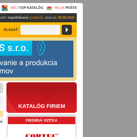
MÔJ
TOP KATALÓG
MOJA
POŠTA
ateľ:
neprihlásený
(prihlásiť)
, dnes je:
08.08.2026
HĽADAŤ:
e
KATALÓG FIRIEM
FIREMNÁ VIZITKA
fo