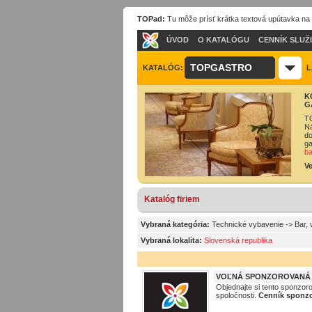
TOPad:
Tu môže prísť krátka textová upútavka na
ÚVOD
O KATALÓGU
CENNÍK SLUŽ
TOPGASTRO
KATALÓG:
L
K
G
TO
Ná
do
ga
ba
Ve
Katalóg firiem
Vybraná kategória:
Technické vybavenie
->
Bar, 
Vybraná lokalita:
Slovenská republika
VOĽNÁ SPONZOROVANÁ P
Objednajte si tento sponzor
spoločnosti.
Cenník sponzo