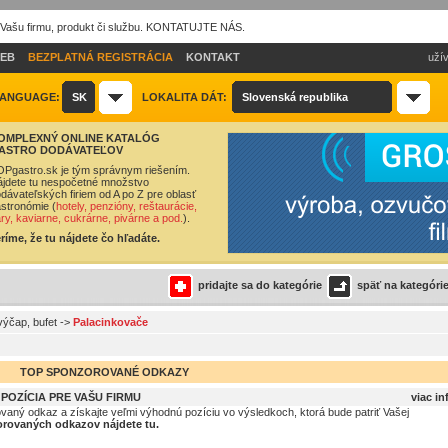
 Vašu firmu, produkt či službu. KONTATUJTE NÁS.
IEB
BEZPLATNÁ REGISTRÁCIA
KONTAKT
užív
ANGUAGE:
SK
LOKALITA DÁT:
Slovenská republika
OMPLEXNÝ ONLINE KATALÓG
ASTRO DODÁVATEĽOV
Pgastro.sk je tým správnym riešením.
jdete tu nespočetné množstvo
dávateľských firiem od A po Z pre oblasť
stronómie (
hotely, penzióny, reštaurácie,
ry, kaviarne, cukrárne, pivárne a pod.
).
ríme, že tu nájdete čo hľadáte.
pridajte sa do kategórie
späť na kategóri
výčap, bufet
->
Palacinkovače
TOP SPONZOROVANÉ ODKAZY
OZÍCIA PRE VAŠU FIRMU
viac in
ovaný odkaz a získajte veľmi výhodnú pozíciu vo výsledkoch, ktorá bude patriť Vašej
rovaných odkazov nájdete tu.