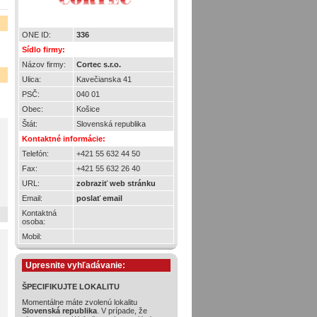
ONE ID:
336
Sídlo firmy:
Názov firmy:
Cortec s.r.o.
Ulica:
Kavečianska 41
PSČ:
040 01
Obec:
Košice
Štát:
Slovenská republika
Kontaktné informácie:
Telefón:
+421 55 632 44 50
Fax:
+421 55 632 26 40
URL:
zobraziť web stránku
Email:
poslať email
Kontaktná
osoba:
Mobil:
Upresnite vyhľadávanie:
ŠPECIFIKUJTE LOKALITU
Momentálne máte zvolenú lokalitu
Slovenská republika
. V prípade, že