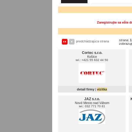
Zaregistrujte sa ešte 
strana:
1
predchádzajúca strana
zobrazuj
Cortec s.r.o.
Košice
tel.: +421 55 632 44 50
detail firmy
|
vizitka
JAZ s.r.o.
Nové Mesto nad Váhom
tel.: 032 771 70 61