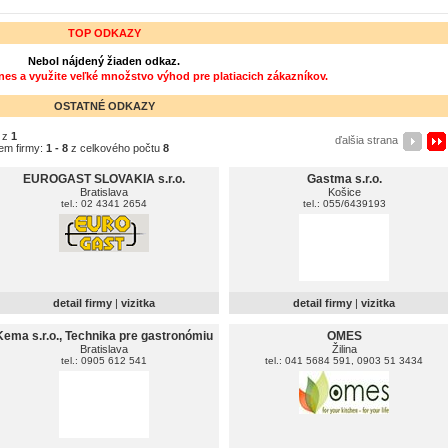
TOP ODKAZY
Nebol nájdený žiaden odkaz.
dnes a využite veľké množstvo výhod pre platiacich zákazníkov.
OSTATNÉ ODKAZY
z
1
ďalšia strana
em firmy:
1 - 8
z celkového počtu
8
EUROGAST SLOVAKIA s.r.o.
Gastma s.r.o.
Bratislava
Košice
tel.: 02 4341 2654
tel.: 055/6439193
detail firmy
|
vizitka
detail firmy
|
vizitka
Kema s.r.o., Technika pre gastronómiu
OMES
Bratislava
Žilina
tel.: 0905 612 541
tel.: 041 5684 591, 0903 51 3434